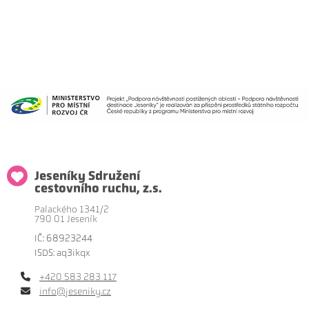
Jeseníky Sdružení
cestovního ruchu, z.s.
Palackého 1341/2
790 01 Jeseník
IČ: 68923244
ISDS: aq3ikqx
+420 583 283 117
info@jeseniky.cz