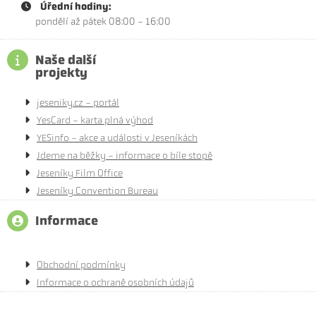
Úřední hodiny:
pondělí až pátek 08:00 - 16:00
Naše další
projekty
jeseniky.cz - portál
YesCard - karta plná výhod
YESinfo - akce a události v Jeseníkách
Jdeme na běžky - informace o bíle stopě
Jeseníky Film Office
Jeseníky Convention Bureau
Informace
Obchodní podmínky
Informace o ochraně osobních údajů