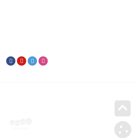
Facebook
Youtube
Twitter
Instagram
Go u
Vyúčtování podpory malého rozsahu - příloha č. 3 | Voucher