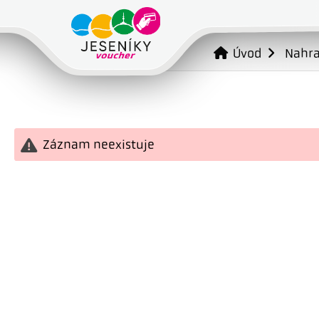
Úvod
Nahr
Záznam neexistuje