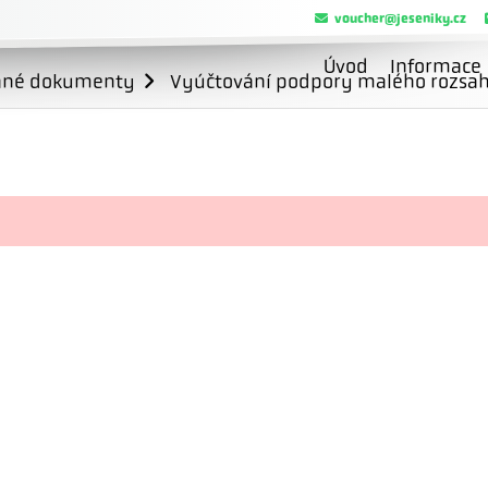
voucher@jeseniky.cz
Úvod
Informace
ané dokumenty
Vyúčtování podpory malého rozsahu 