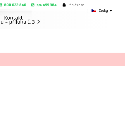
800 022 840
774 499 384
Přihlásit se
Česky
Kontakt
- příloha č. 3