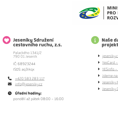
Jeseníky Sdružení
Naše da
cestovního ruchu, z.s.
projek
Palackého 1341/2
jeseniky.c
790 01 Jeseník
YesCard -
IČ: 68923244
YESinfo - 
ISDS: aq3ikqx
Jdeme na 
+420 583 283 117
Jeseníky 
info@jeseniky.cz
Jeseníky 
Úřední hodiny:
pondělí až pátek 08:00 - 16:00