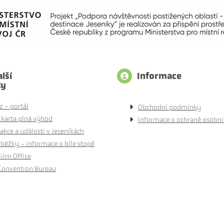
lší
Informace
ty
z - portál
Obchodní podmínky
 karta plná výhod
Informace o ochraně osobní
akce a události v Jeseníkách
běžky - informace o bíle stopě
Film Office
Convention Bureau