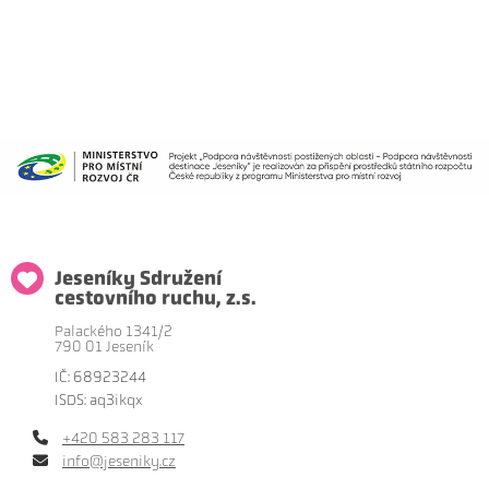
Jeseníky Sdružení
cestovního ruchu, z.s.
Palackého 1341/2
790 01 Jeseník
IČ: 68923244
ISDS: aq3ikqx
+420 583 283 117
info@jeseniky.cz