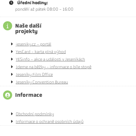
Úřední hodiny:
pondělí až pátek 08:00 - 16:00
Naše další
projekty
jeseniky.cz - portál
YesCard - karta plná výhod
YESinfo - akce a události v Jeseníkách
Jdeme na běžky - informace o bíle stopě
Jeseníky Film Office
Jeseníky Convention Bureau
Informace
Obchodní podmínky
Informace o ochraně osobních údajů