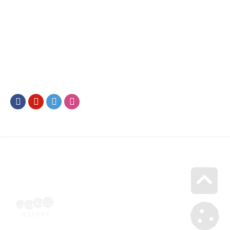
Facebook
Youtube
Twitter
Instagram
Go u
Vyúčtování podpory malého rozsahu - příloha č. 3 | Voucher