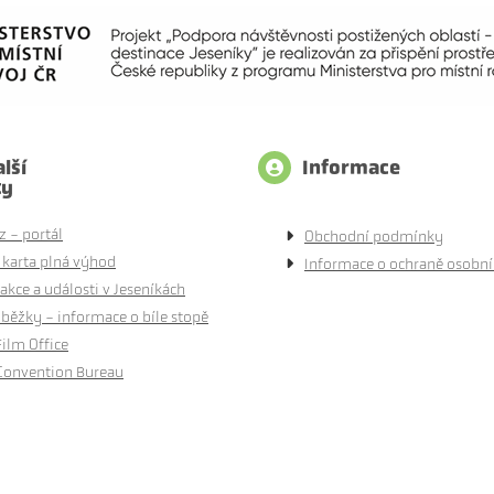
lší
Informace
ty
z - portál
Obchodní podmínky
 karta plná výhod
Informace o ochraně osobní
akce a události v Jeseníkách
běžky - informace o bíle stopě
Film Office
Convention Bureau