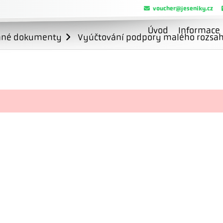
voucher@jeseniky.cz
Úvod
Informace
ané dokumenty
Vyúčtování podpory malého rozsahu 