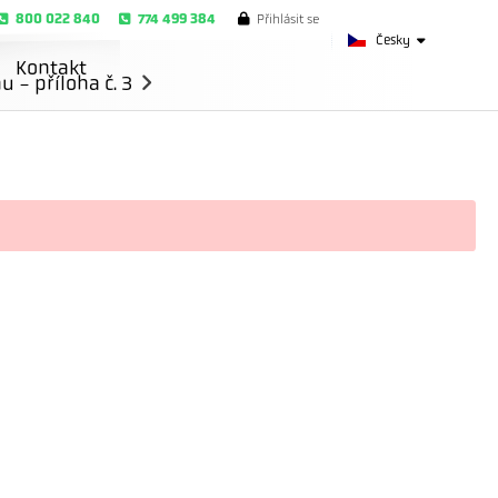
800 022 840
774 499 384
Přihlásit se
Česky
Kontakt
- příloha č. 3