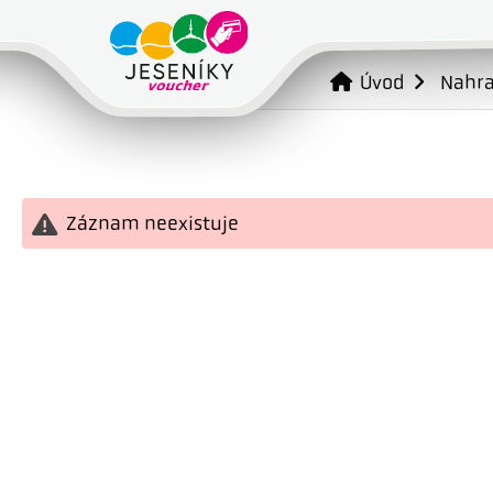
Úvod
Nahr
Záznam neexistuje