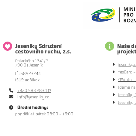
Jeseníky Sdružení
Naše da
cestovního ruchu, z.s.
projek
Palackého 1341/2
jeseniky.c
790 01 Jeseník
YesCard -
IČ: 68923244
YESinfo - 
ISDS: aq3ikqx
Jdeme na 
+420 583 283 117
Jeseníky 
info@jeseniky.cz
Jeseníky 
Úřední hodiny:
pondělí až pátek 08:00 - 16:00