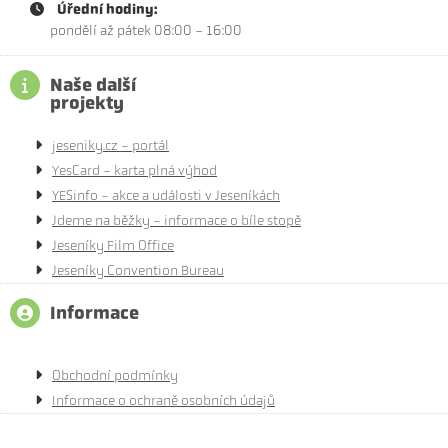
Úřední hodiny:
pondělí až pátek 08:00 - 16:00
Naše další
projekty
jeseniky.cz - portál
YesCard - karta plná výhod
YESinfo - akce a události v Jeseníkách
Jdeme na běžky - informace o bíle stopě
Jeseníky Film Office
Jeseníky Convention Bureau
Informace
Obchodní podmínky
Informace o ochraně osobních údajů