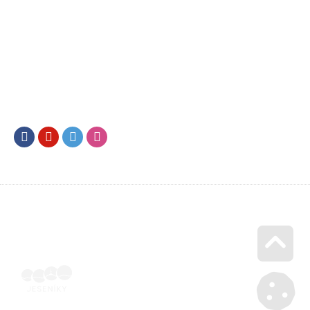
Facebook
Youtube
Twitter
Instagram
Go u
Vyúčtování podpory malého rozsahu - příloha č. 3 | Voucher