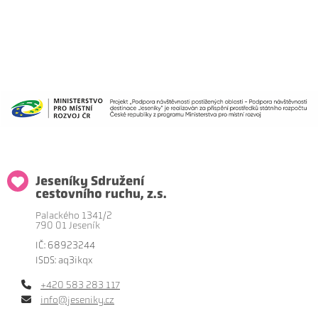
Jeseníky Sdružení
cestovního ruchu, z.s.
Palackého 1341/2
790 01 Jeseník
IČ: 68923244
ISDS: aq3ikqx
+420 583 283 117
info@jeseniky.cz