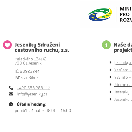
Jeseníky Sdružení
Naše da
cestovního ruchu, z.s.
projek
Palackého 1341/2
jeseniky.c
790 01 Jeseník
YesCard -
IČ: 68923244
YESinfo - 
ISDS: aq3ikqx
Jdeme na 
+420 583 283 117
Jeseníky 
info@jeseniky.cz
Jeseníky 
Úřední hodiny:
pondělí až pátek 08:00 - 16:00