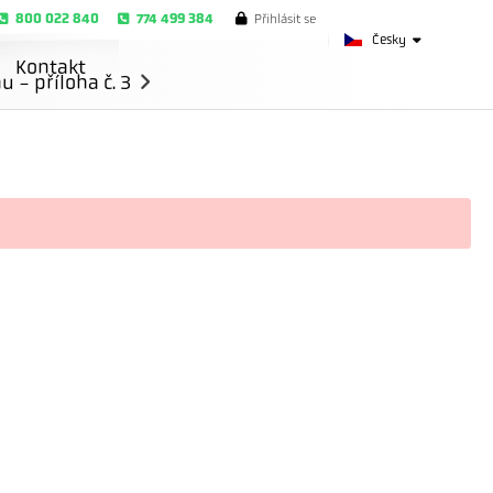
800 022 840
774 499 384
Přihlásit se
Česky
Kontakt
- příloha č. 3