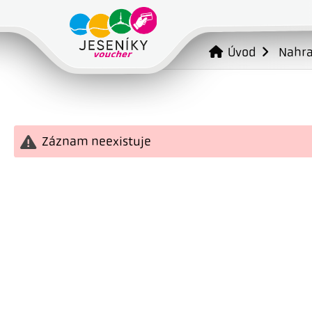
Úvod
Nahr
Záznam neexistuje