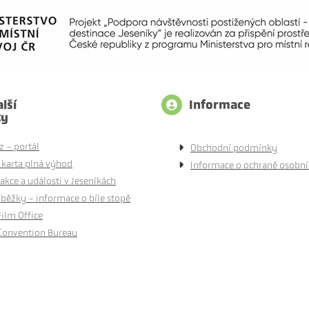
lší
Informace
ty
z - portál
Obchodní podmínky
 karta plná výhod
Informace o ochraně osobní
akce a události v Jeseníkách
běžky - informace o bíle stopě
Film Office
Convention Bureau