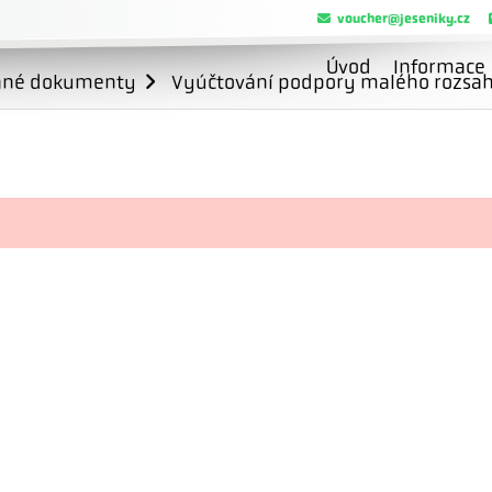
voucher@jeseniky.cz
Úvod
Informace
ané dokumenty
Vyúčtování podpory malého rozsahu 