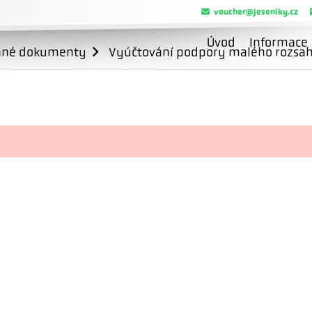
voucher@jeseniky.cz
Úvod
Informace
ané dokumenty
Vyúčtování podpory malého rozsahu 