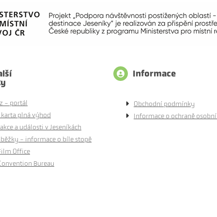
lší
Informace
ty
z - portál
Obchodní podmínky
 karta plná výhod
Informace o ochraně osobní
akce a události v Jeseníkách
běžky - informace o bíle stopě
Film Office
Convention Bureau