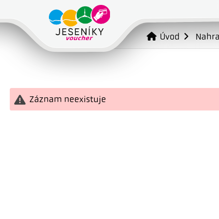
Úvod
Nahr
Záznam neexistuje