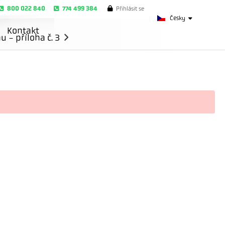
800 022 840
774 499 384
Přihlásit se
Česky
Kontakt
- příloha č. 3