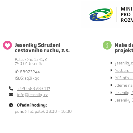
Jeseníky Sdružení
Naše da
cestovního ruchu, z.s.
projek
Palackého 1341/2
jeseniky.c
790 01 Jeseník
YesCard -
IČ: 68923244
YESinfo - 
ISDS: aq3ikqx
Jdeme na 
+420 583 283 117
Jeseníky 
info@jeseniky.cz
Jeseníky 
Úřední hodiny:
pondělí až pátek 08:00 - 16:00