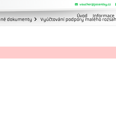
voucher@jeseniky.cz
Úvod
Informace
ané dokumenty
Vyúčtování podpory malého rozsahu 