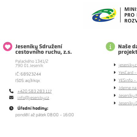
Jeseníky Sdružení
Naše da
cestovního ruchu, z.s.
projek
Palackého 1341/2
jeseniky.c
790 01 Jeseník
YesCard -
IČ: 68923244
YESinfo - 
ISDS: aq3ikqx
Jdeme na 
+420 583 283 117
Jeseníky 
info@jeseniky.cz
Jeseníky 
Úřední hodiny:
pondělí až pátek 08:00 - 16:00