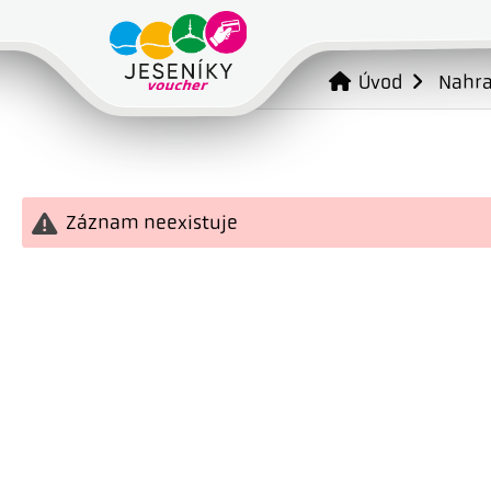
Úvod
Nahr
Záznam neexistuje