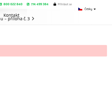
800 022 840
774 499 384
Přihlásit se
Česky
Kontakt
- příloha č. 3