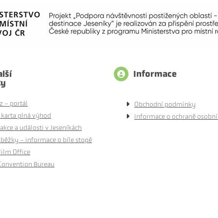
lší
Informace
ty
z - portál
Obchodní podmínky
 karta plná výhod
Informace o ochraně osobní
akce a události v Jeseníkách
běžky - informace o bíle stopě
Film Office
Convention Bureau