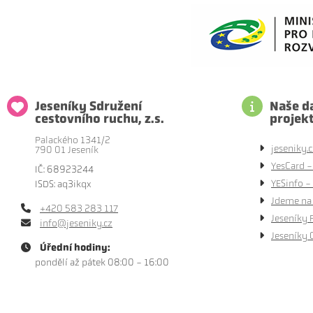
Jeseníky Sdružení
Naše da
cestovního ruchu, z.s.
projek
Palackého 1341/2
jeseniky.c
790 01 Jeseník
YesCard -
IČ: 68923244
YESinfo - 
ISDS: aq3ikqx
Jdeme na 
+420 583 283 117
Jeseníky 
info@jeseniky.cz
Jeseníky 
Úřední hodiny:
pondělí až pátek 08:00 - 16:00