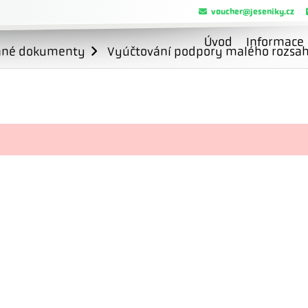
voucher@jeseniky.cz
Úvod
Informace
ané dokumenty
Vyúčtování podpory malého rozsahu 