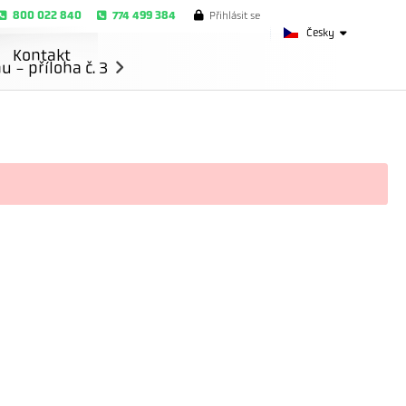
800 022 840
774 499 384
Přihlásit se
Česky
Kontakt
- příloha č. 3