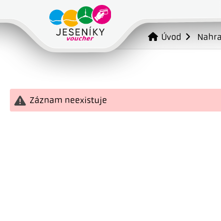
Úvod
Nahr
Záznam neexistuje