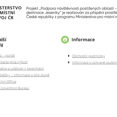
lší
Informace
ty
z - portál
Obchodní podmínky
 karta plná výhod
Informace o ochraně osobní
akce a události v Jeseníkách
běžky - informace o bíle stopě
Film Office
Convention Bureau