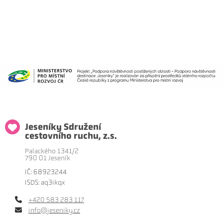
Jeseníky Sdružení
cestovního ruchu, z.s.
Palackého 1341/2
790 01 Jeseník
IČ: 68923244
ISDS: aq3ikqx
+420 583 283 117
info@jeseniky.cz