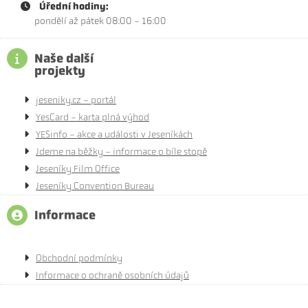
Úřední hodiny:
pondělí až pátek 08:00 - 16:00
Naše další
projekty
jeseniky.cz - portál
YesCard - karta plná výhod
YESinfo - akce a události v Jeseníkách
Jdeme na běžky - informace o bíle stopě
Jeseníky Film Office
Jeseníky Convention Bureau
Informace
Obchodní podmínky
Informace o ochraně osobních údajů