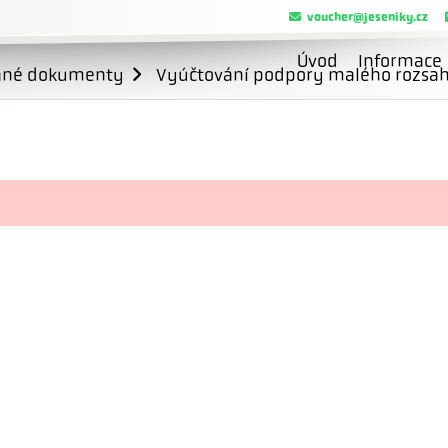
voucher@jeseniky.cz
Úvod
Informace
ané dokumenty
Vyúčtování podpory malého rozsahu 