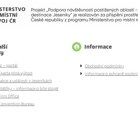
lší
Informace
ty
z - portál
Obchodní podmínky
 karta plná výhod
Informace o ochraně osobní
akce a události v Jeseníkách
běžky - informace o bíle stopě
Film Office
Convention Bureau