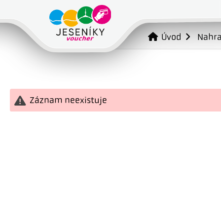
Úvod
Nahr
Záznam neexistuje