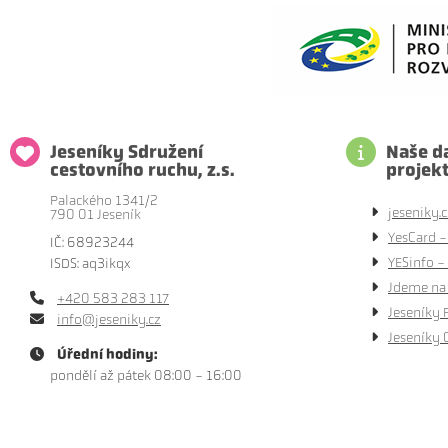
Jeseníky Sdružení
Naše da
cestovního ruchu, z.s.
projek
Palackého 1341/2
jeseniky.c
790 01 Jeseník
YesCard -
IČ: 68923244
YESinfo - 
ISDS: aq3ikqx
Jdeme na 
+420 583 283 117
Jeseníky 
info@jeseniky.cz
Jeseníky 
Úřední hodiny:
pondělí až pátek 08:00 - 16:00