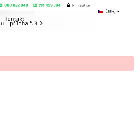
800 022 840
774 499 384
Přihlásit se
Česky
Kontakt
- příloha č. 3