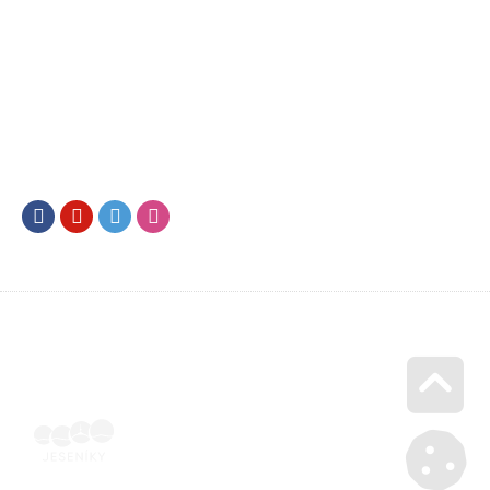
Facebook
Youtube
Twitter
Instagram
Go u
Vyúčtování podpory malého rozsahu - příloha č. 3 | Voucher