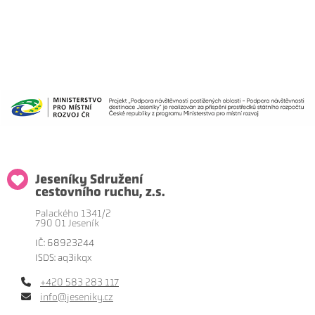
Jeseníky Sdružení
cestovního ruchu, z.s.
Palackého 1341/2
790 01 Jeseník
IČ: 68923244
ISDS: aq3ikqx
+420 583 283 117
info@jeseniky.cz