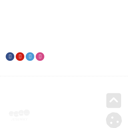
Facebook
Youtube
Twitter
Instagram
Go u
Vyúčtování podpory malého rozsahu - příloha č. 3 | Voucher