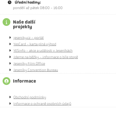
Úřední hodiny:
pondělí až pátek 08:00 - 16:00
Naše další
projekty
jeseniky.cz - portál
YesCard - karta plná výhod
YESinfo - akce a události v Jeseníkách
Jdeme na běžky - informace o bíle stopě
Jeseníky Film Office
Jeseníky Convention Bureau
Informace
Obchodní podmínky
Informace o ochraně osobních údajů