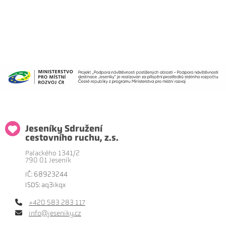
Jeseníky Sdružení
cestovního ruchu, z.s.
Palackého 1341/2
790 01 Jeseník
IČ: 68923244
ISDS: aq3ikqx
+420 583 283 117
info@jeseniky.cz