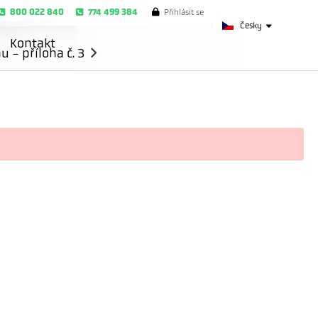
800 022 840
774 499 384
Přihlásit se
Česky
Kontakt
- příloha č. 3