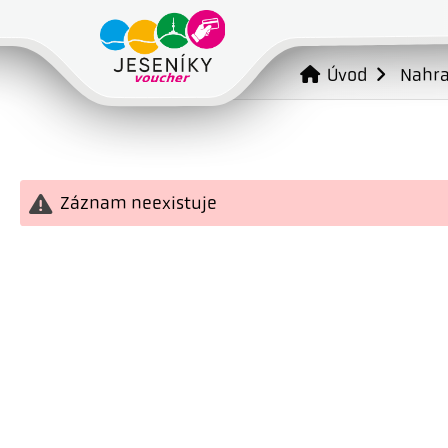
Úvod
Nahr
Záznam neexistuje