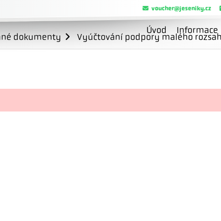
voucher@jeseniky.cz
Úvod
Informace
ané dokumenty
Vyúčtování podpory malého rozsahu 