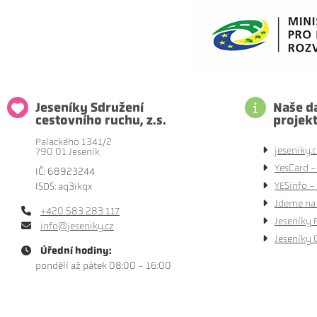
Jeseníky Sdružení
Naše da
cestovního ruchu, z.s.
projek
Palackého 1341/2
jeseniky.c
790 01 Jeseník
YesCard -
IČ: 68923244
YESinfo - 
ISDS: aq3ikqx
Jdeme na 
+420 583 283 117
Jeseníky 
info@jeseniky.cz
Jeseníky 
Úřední hodiny:
pondělí až pátek 08:00 - 16:00