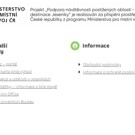
lší
Informace
ty
z - portál
Obchodní podmínky
 karta plná výhod
Informace o ochraně osobní
akce a události v Jeseníkách
běžky - informace o bíle stopě
Film Office
Convention Bureau