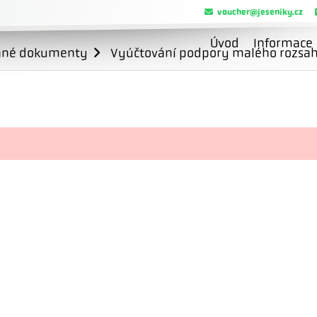
voucher@jeseniky.cz
Úvod
Informace
ané dokumenty
Vyúčtování podpory malého rozsahu 