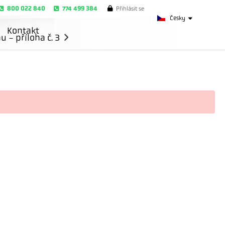
800 022 840
774 499 384
Přihlásit se
Česky
Kontakt
- příloha č. 3