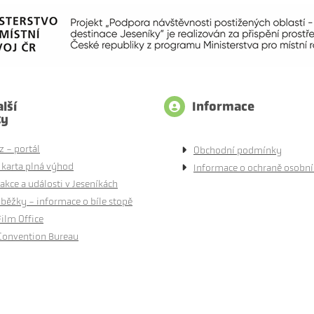
lší
Informace
ty
z - portál
Obchodní podmínky
 karta plná výhod
Informace o ochraně osobní
akce a události v Jeseníkách
běžky - informace o bíle stopě
Film Office
Convention Bureau