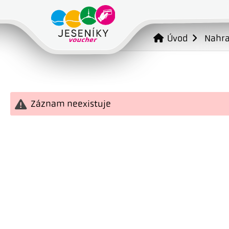
Úvod
Nahr
Záznam neexistuje