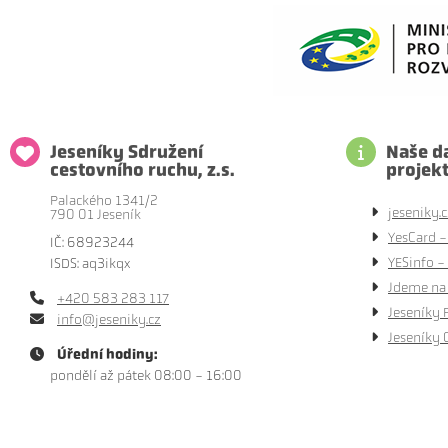
Jeseníky Sdružení
Naše da
cestovního ruchu, z.s.
projek
Palackého 1341/2
jeseniky.c
790 01 Jeseník
YesCard -
IČ: 68923244
YESinfo - 
ISDS: aq3ikqx
Jdeme na 
+420 583 283 117
Jeseníky 
info@jeseniky.cz
Jeseníky 
Úřední hodiny:
pondělí až pátek 08:00 - 16:00