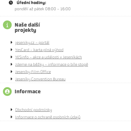
Úřední hodiny:
pondělí až pátek 08:00 - 16:00
Naše další
projekty
jeseniky.cz - portál
YesCard - karta plná výhod
YESinfo - akce a události v Jeseníkách
Jdeme na běžky - informace o bíle stopě
Jeseníky Film Office
Jeseníky Convention Bureau
Informace
Obchodní podmínky
Informace o ochraně osobních údajů