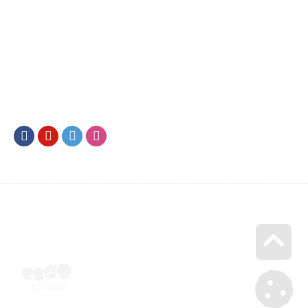
Facebook
Youtube
Twitter
Instagram
Go u
Vyúčtování podpory malého rozsahu - příloha č. 3 | Voucher