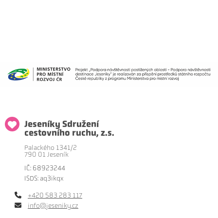
Jeseníky Sdružení
cestovního ruchu, z.s.
Palackého 1341/2
790 01 Jeseník
IČ: 68923244
ISDS: aq3ikqx
+420 583 283 117
info@jeseniky.cz