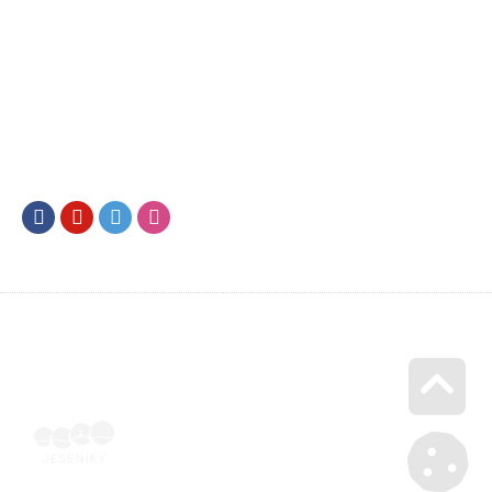
Facebook
Youtube
Twitter
Instagram
Go u
Vyúčtování podpory malého rozsahu - příloha č. 3 | Voucher