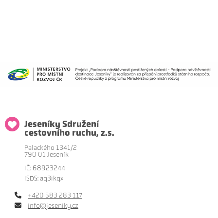
Jeseníky Sdružení
cestovního ruchu, z.s.
Palackého 1341/2
790 01 Jeseník
IČ: 68923244
ISDS: aq3ikqx
+420 583 283 117
info@jeseniky.cz