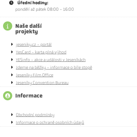
Úřední hodiny:
pondělí až pátek 08:00 - 16:00
Naše další
projekty
jeseniky.cz - portál
YesCard - karta plná výhod
YESinfo - akce a události v Jeseníkách
Jdeme na běžky - informace o bíle stopě
Jeseníky Film Office
Jeseníky Convention Bureau
Informace
Obchodní podmínky
Informace o ochraně osobních údajů