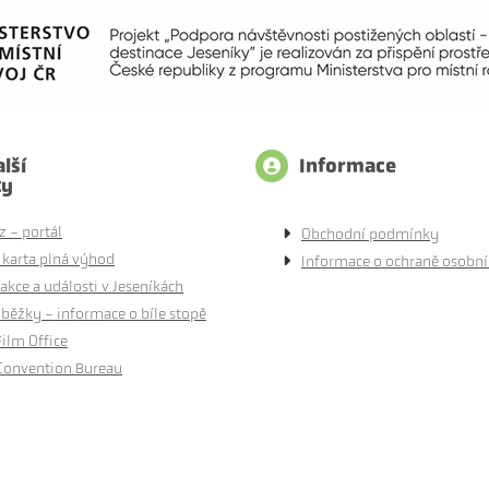
lší
Informace
ty
z - portál
Obchodní podmínky
 karta plná výhod
Informace o ochraně osobní
akce a události v Jeseníkách
běžky - informace o bíle stopě
Film Office
Convention Bureau