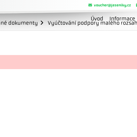
voucher@jeseniky.cz
Úvod
Informace
ané dokumenty
Vyúčtování podpory malého rozsahu 