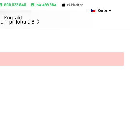
800 022 840
774 499 384
Přihlásit se
Česky
Kontakt
- příloha č. 3