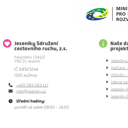
Jeseníky Sdružení
Naše da
cestovního ruchu, z.s.
projek
Palackého 1341/2
jeseniky.c
790 01 Jeseník
YesCard -
IČ: 68923244
YESinfo - 
ISDS: aq3ikqx
Jdeme na 
+420 583 283 117
Jeseníky 
info@jeseniky.cz
Jeseníky 
Úřední hodiny:
pondělí až pátek 08:00 - 16:00