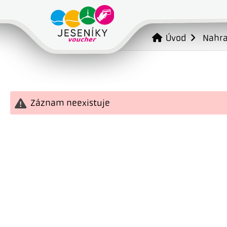
Úvod
Nahr
Záznam neexistuje