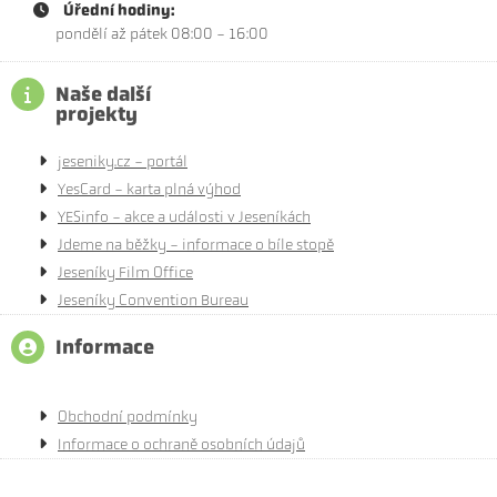
Úřední hodiny:
pondělí až pátek 08:00 - 16:00
Naše další
projekty
jeseniky.cz - portál
YesCard - karta plná výhod
YESinfo - akce a události v Jeseníkách
Jdeme na běžky - informace o bíle stopě
Jeseníky Film Office
Jeseníky Convention Bureau
Informace
Obchodní podmínky
Informace o ochraně osobních údajů