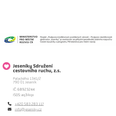
Jeseníky Sdružení
cestovního ruchu, z.s.
Palackého 1341/2
790 01 Jeseník
IČ: 68923244
ISDS: aq3ikqx
+420 583 283 117
info@jeseniky.cz