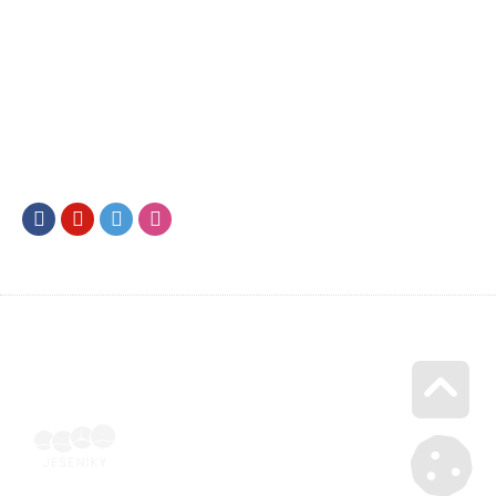
Facebook
Youtube
Twitter
Instagram
Go u
Vyúčtování podpory malého rozsahu - příloha č. 3 | Voucher