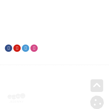
Facebook
Youtube
Twitter
Instagram
Go u
Vyúčtování podpory malého rozsahu - příloha č. 3 | Voucher