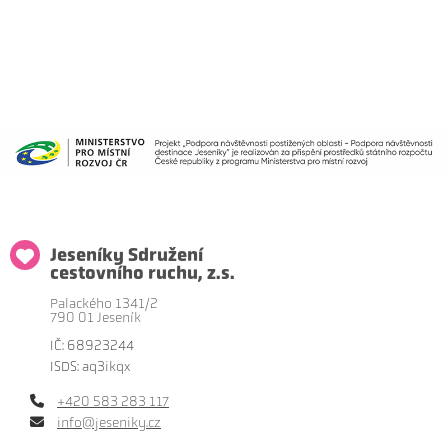
Jeseníky Sdružení
cestovního ruchu, z.s.
Palackého 1341/2
790 01 Jeseník
IČ: 68923244
ISDS: aq3ikqx
+420 583 283 117
info@jeseniky.cz