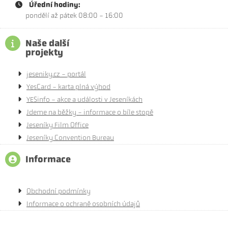
Úřední hodiny:
pondělí až pátek 08:00 - 16:00
Naše další
projekty
jeseniky.cz - portál
YesCard - karta plná výhod
YESinfo - akce a události v Jeseníkách
Jdeme na běžky - informace o bíle stopě
Jeseníky Film Office
Jeseníky Convention Bureau
Informace
Obchodní podmínky
Informace o ochraně osobních údajů