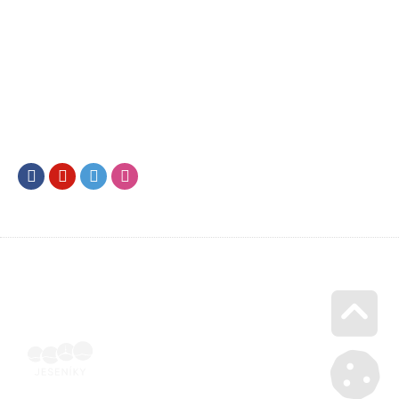
Facebook
Youtube
Twitter
Instagram
Go u
Vyúčtování podpory malého rozsahu - příloha č. 3 | Voucher