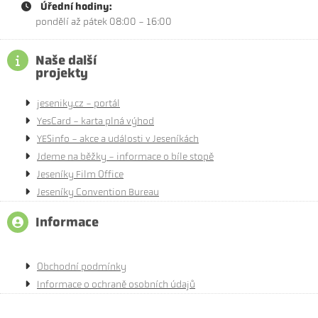
Úřední hodiny:
pondělí až pátek 08:00 - 16:00
Naše další
projekty
jeseniky.cz - portál
YesCard - karta plná výhod
YESinfo - akce a události v Jeseníkách
Jdeme na běžky - informace o bíle stopě
Jeseníky Film Office
Jeseníky Convention Bureau
Informace
Obchodní podmínky
Informace o ochraně osobních údajů