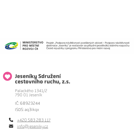
Jeseníky Sdružení
cestovního ruchu, z.s.
Palackého 1341/2
790 01 Jeseník
IČ: 68923244
ISDS: aq3ikqx
+420 583 283 117
info@jeseniky.cz