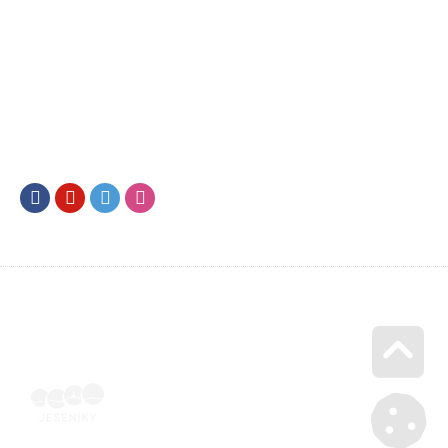
Facebook
Youtube
Twitter
Instagram
Go u
Vyúčtování podpory malého rozsahu - příloha č. 3 | Voucher