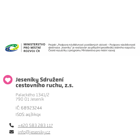
Jeseníky Sdružení
cestovního ruchu, z.s.
Palackého 1341/2
790 01 Jeseník
IČ: 68923244
ISDS: aq3ikqx
+420 583 283 117
info@jeseniky.cz