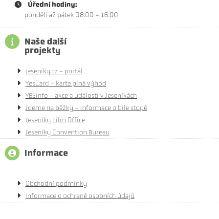
Úřední hodiny:
pondělí až pátek 08:00 - 16:00
Naše další
projekty
jeseniky.cz - portál
YesCard - karta plná výhod
YESinfo - akce a události v Jeseníkách
Jdeme na běžky - informace o bíle stopě
Jeseníky Film Office
Jeseníky Convention Bureau
Informace
Obchodní podmínky
Informace o ochraně osobních údajů