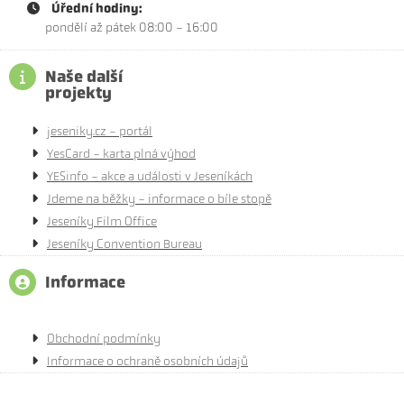
Úřední hodiny:
pondělí až pátek 08:00 - 16:00
Naše další
projekty
jeseniky.cz - portál
YesCard - karta plná výhod
YESinfo - akce a události v Jeseníkách
Jdeme na běžky - informace o bíle stopě
Jeseníky Film Office
Jeseníky Convention Bureau
Informace
Obchodní podmínky
Informace o ochraně osobních údajů