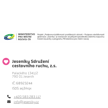
Jeseníky Sdružení
cestovního ruchu, z.s.
Palackého 1341/2
790 01 Jeseník
IČ: 68923244
ISDS: aq3ikqx
+420 583 283 117
info@jeseniky.cz