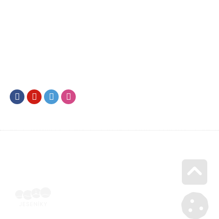
Facebook
Youtube
Twitter
Instagram
Go u
Vyúčtování podpory malého rozsahu - příloha č. 3 | Voucher