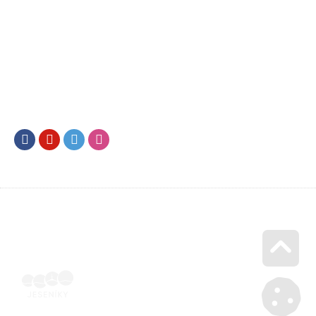
Facebook
Youtube
Twitter
Instagram
Go u
Vyúčtování podpory malého rozsahu - příloha č. 3 | Voucher