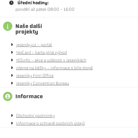
Úřední hodiny:
pondělí až pátek 08:00 - 16:00
Naše další
projekty
jeseniky.cz - portál
YesCard - karta plná výhod
YESinfo - akce a události v Jeseníkách
Jdeme na běžky - informace o bíle stopě
Jeseníky Film Office
Jeseníky Convention Bureau
Informace
Obchodní podmínky
Informace o ochraně osobních údajů