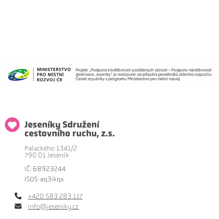
Jeseníky Sdružení
cestovního ruchu, z.s.
Palackého 1341/2
790 01 Jeseník
IČ: 68923244
ISDS: aq3ikqx
+420 583 283 117
info@jeseniky.cz