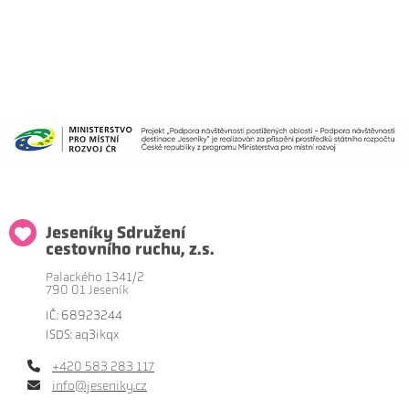
Jeseníky Sdružení
cestovního ruchu, z.s.
Palackého 1341/2
790 01 Jeseník
IČ: 68923244
ISDS: aq3ikqx
+420 583 283 117
info@jeseniky.cz