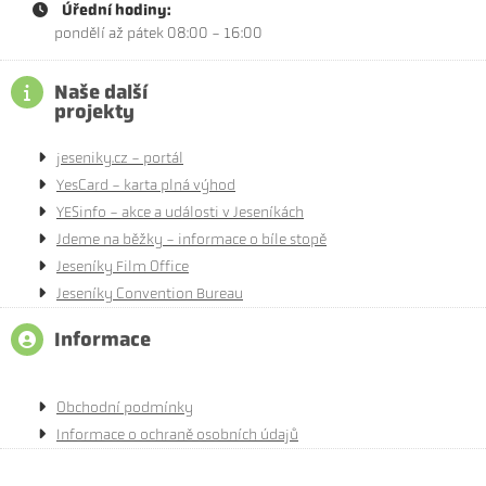
Úřední hodiny:
pondělí až pátek 08:00 - 16:00
Naše další
projekty
jeseniky.cz - portál
YesCard - karta plná výhod
YESinfo - akce a události v Jeseníkách
Jdeme na běžky - informace o bíle stopě
Jeseníky Film Office
Jeseníky Convention Bureau
Informace
Obchodní podmínky
Informace o ochraně osobních údajů