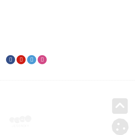
Facebook
Youtube
Twitter
Instagram
Go u
Vyúčtování podpory malého rozsahu - příloha č. 3 | Voucher