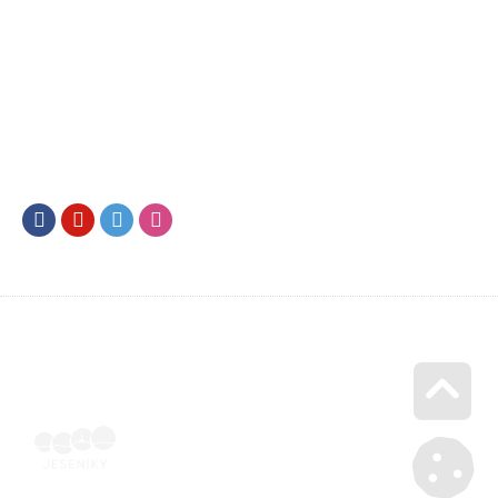
Facebook
Youtube
Twitter
Instagram
Go u
Vyúčtování podpory malého rozsahu - příloha č. 3 | Voucher