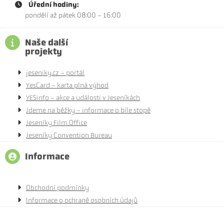
Úřední hodiny:
pondělí až pátek 08:00 - 16:00
Naše další
projekty
jeseniky.cz - portál
YesCard - karta plná výhod
YESinfo - akce a události v Jeseníkách
Jdeme na běžky - informace o bíle stopě
Jeseníky Film Office
Jeseníky Convention Bureau
Informace
Obchodní podmínky
Informace o ochraně osobních údajů