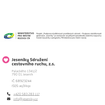
Jeseníky Sdružení
cestovního ruchu, z.s.
Palackého 1341/2
790 01 Jeseník
IČ: 68923244
ISDS: aq3ikqx
+420 583 283 117
info@jeseniky.cz