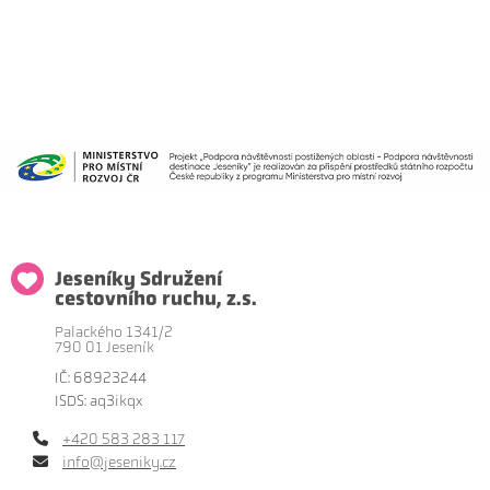
Jeseníky Sdružení
cestovního ruchu, z.s.
Palackého 1341/2
790 01 Jeseník
IČ: 68923244
ISDS: aq3ikqx
+420 583 283 117
info@jeseniky.cz