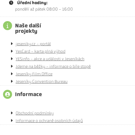
Úřední hodiny:
pondělí až pátek 08:00 - 16:00
Naše další
projekty
jeseniky.cz - portál
YesCard - karta plná výhod
YESinfo - akce a události v Jeseníkách
Jdeme na běžky - informace o bíle stopě
Jeseníky Film Office
Jeseníky Convention Bureau
Informace
Obchodní podmínky
Informace o ochraně osobních údajů