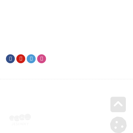
Facebook
Youtube
Twitter
Instagram
Go u
Vyúčtování podpory malého rozsahu - příloha č. 3 | Voucher