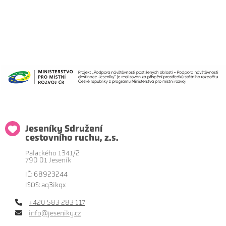
Jeseníky Sdružení
cestovního ruchu, z.s.
Palackého 1341/2
790 01 Jeseník
IČ: 68923244
ISDS: aq3ikqx
+420 583 283 117
info@jeseniky.cz