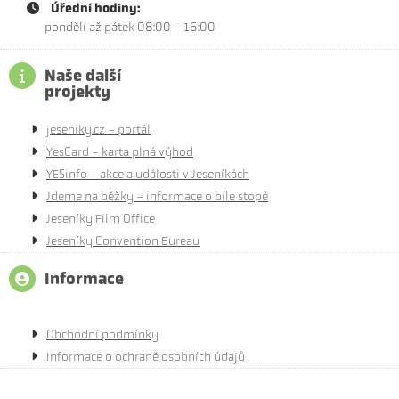
Úřední hodiny:
pondělí až pátek 08:00 - 16:00
Naše další
projekty
jeseniky.cz - portál
YesCard - karta plná výhod
YESinfo - akce a události v Jeseníkách
Jdeme na běžky - informace o bíle stopě
Jeseníky Film Office
Jeseníky Convention Bureau
Informace
Obchodní podmínky
Informace o ochraně osobních údajů