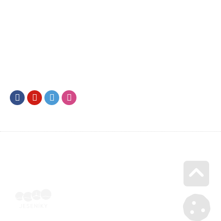
Facebook
Youtube
Twitter
Instagram
Go u
Vyúčtování podpory malého rozsahu - příloha č. 3 | Voucher