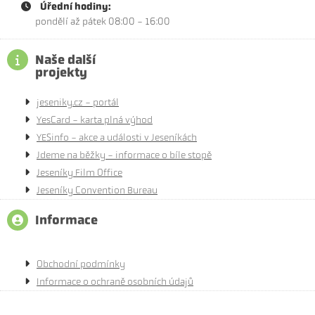
Úřední hodiny:
pondělí až pátek 08:00 - 16:00
Naše další
projekty
jeseniky.cz - portál
YesCard - karta plná výhod
YESinfo - akce a události v Jeseníkách
Jdeme na běžky - informace o bíle stopě
Jeseníky Film Office
Jeseníky Convention Bureau
Informace
Obchodní podmínky
Informace o ochraně osobních údajů