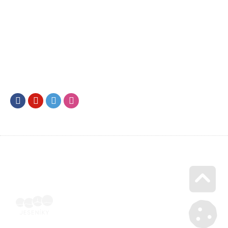
Facebook
Youtube
Twitter
Instagram
Go u
Vyúčtování podpory malého rozsahu - příloha č. 3 | Voucher