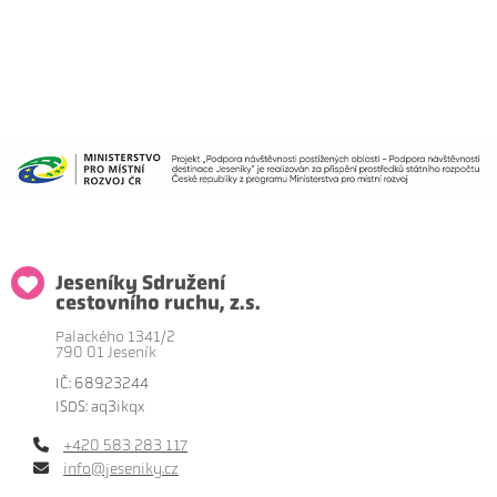
Jeseníky Sdružení
cestovního ruchu, z.s.
Palackého 1341/2
790 01 Jeseník
IČ: 68923244
ISDS: aq3ikqx
+420 583 283 117
info@jeseniky.cz