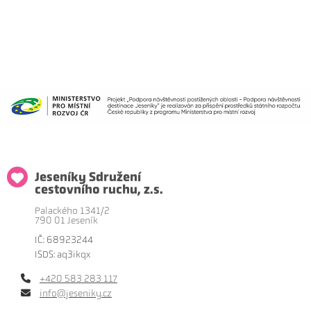
Jeseníky Sdružení
cestovního ruchu, z.s.
Palackého 1341/2
790 01 Jeseník
IČ: 68923244
ISDS: aq3ikqx
+420 583 283 117
info@jeseniky.cz