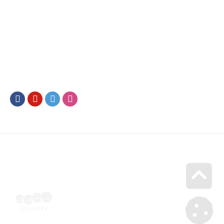
Facebook
Youtube
Twitter
Instagram
Go u
Vyúčtování podpory malého rozsahu - příloha č. 3 | Voucher