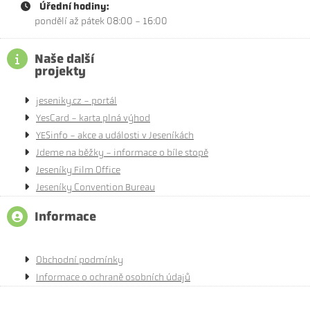
Úřední hodiny:
pondělí až pátek 08:00 - 16:00
Naše další
projekty
jeseniky.cz - portál
YesCard - karta plná výhod
YESinfo - akce a události v Jeseníkách
Jdeme na běžky - informace o bíle stopě
Jeseníky Film Office
Jeseníky Convention Bureau
Informace
Obchodní podmínky
Informace o ochraně osobních údajů