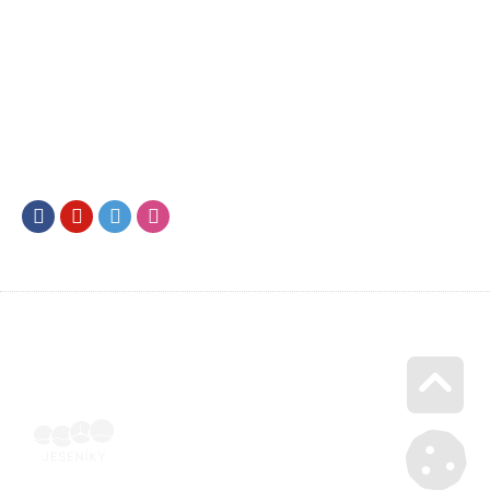
Facebook
Youtube
Twitter
Instagram
Go u
Vyúčtování podpory malého rozsahu - příloha č. 3 | Voucher