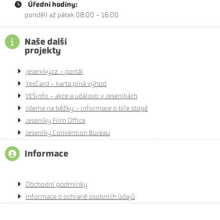
Úřední hodiny:
pondělí až pátek 08:00 - 16:00
Naše další
projekty
jeseniky.cz - portál
YesCard - karta plná výhod
YESinfo - akce a události v Jeseníkách
Jdeme na běžky - informace o bíle stopě
Jeseníky Film Office
Jeseníky Convention Bureau
Informace
Obchodní podmínky
Informace o ochraně osobních údajů