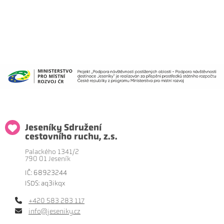
Jeseníky Sdružení
cestovního ruchu, z.s.
Palackého 1341/2
790 01 Jeseník
IČ: 68923244
ISDS: aq3ikqx
+420 583 283 117
info@jeseniky.cz