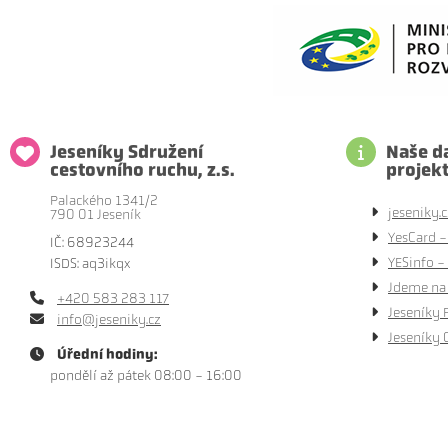
Jeseníky Sdružení
Naše da
cestovního ruchu, z.s.
projek
Palackého 1341/2
jeseniky.c
790 01 Jeseník
YesCard -
IČ: 68923244
YESinfo - 
ISDS: aq3ikqx
Jdeme na 
+420 583 283 117
Jeseníky 
info@jeseniky.cz
Jeseníky 
Úřední hodiny:
pondělí až pátek 08:00 - 16:00