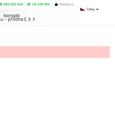
800 022 840
774 499 384
Přihlásit se
Česky
Kontakt
- příloha č. 3