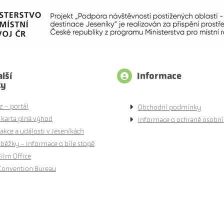
lší
Informace
ty
z - portál
Obchodní podmínky
 karta plná výhod
Informace o ochraně osobní
akce a události v Jeseníkách
běžky - informace o bíle stopě
Film Office
Convention Bureau