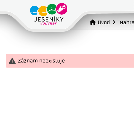
Úvod
Nahr
Záznam neexistuje