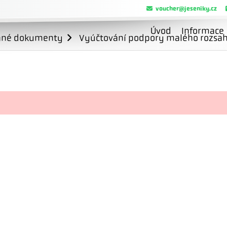
voucher@jeseniky.cz
Úvod
Informace
ané dokumenty
Vyúčtování podpory malého rozsahu 