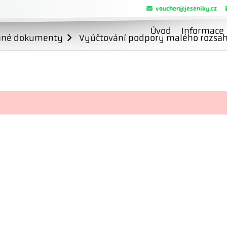
voucher@jeseniky.cz
Úvod
Informace
ané dokumenty
Vyúčtování podpory malého rozsahu 