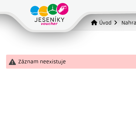
Úvod
Nahr
Záznam neexistuje