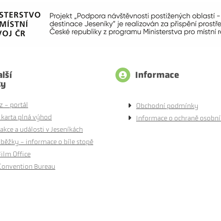
lší
Informace
ty
z - portál
Obchodní podmínky
 karta plná výhod
Informace o ochraně osobní
akce a události v Jeseníkách
běžky - informace o bíle stopě
Film Office
Convention Bureau