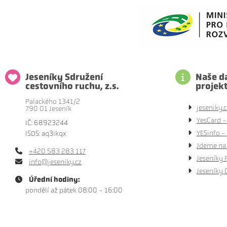
Jeseníky Sdružení
Naše da
cestovního ruchu, z.s.
projek
Palackého 1341/2
jeseniky.c
790 01 Jeseník
YesCard -
IČ: 68923244
YESinfo - 
ISDS: aq3ikqx
Jdeme na 
+420 583 283 117
Jeseníky 
info@jeseniky.cz
Jeseníky 
Úřední hodiny:
pondělí až pátek 08:00 - 16:00