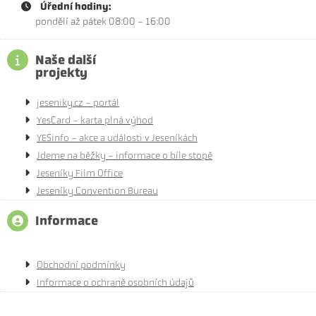
Úřední hodiny:
pondělí až pátek 08:00 - 16:00
Naše další
projekty
jeseniky.cz - portál
YesCard - karta plná výhod
YESinfo - akce a události v Jeseníkách
Jdeme na běžky - informace o bíle stopě
Jeseníky Film Office
Jeseníky Convention Bureau
Informace
Obchodní podmínky
Informace o ochraně osobních údajů