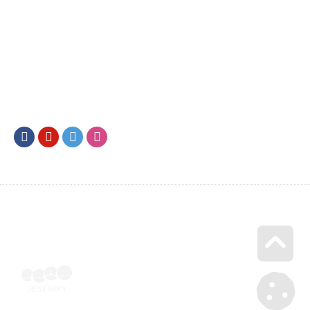
Facebook
Youtube
Twitter
Instagram
Go u
Vyúčtování podpory malého rozsahu - příloha č. 3 | Voucher