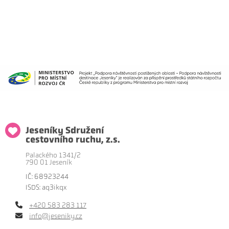
Jeseníky Sdružení
cestovního ruchu, z.s.
Palackého 1341/2
790 01 Jeseník
IČ: 68923244
ISDS: aq3ikqx
+420 583 283 117
info@jeseniky.cz