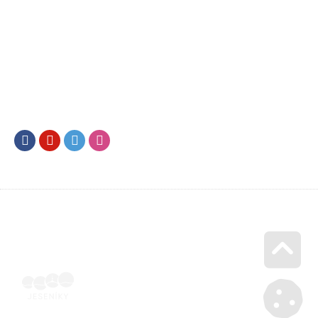
Facebook
Youtube
Twitter
Instagram
Go u
Vyúčtování podpory malého rozsahu - příloha č. 3 | Voucher