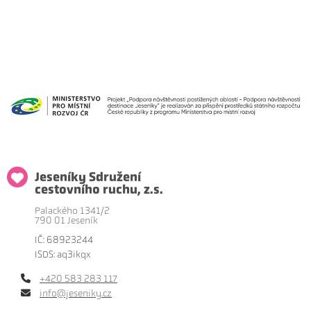
Jeseníky Sdružení
cestovního ruchu, z.s.
Palackého 1341/2
790 01 Jeseník
IČ: 68923244
ISDS: aq3ikqx
+420 583 283 117
info@jeseniky.cz