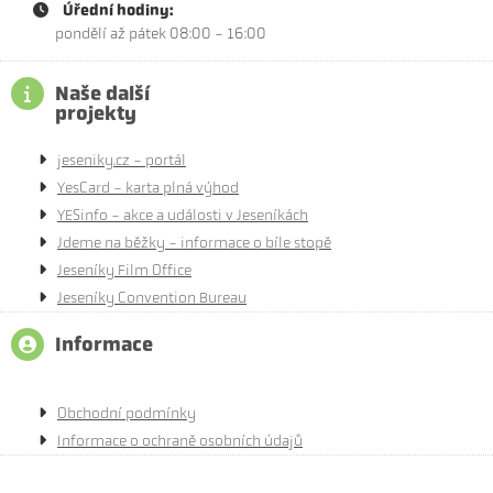
Úřední hodiny:
pondělí až pátek 08:00 - 16:00
Naše další
projekty
jeseniky.cz - portál
YesCard - karta plná výhod
YESinfo - akce a události v Jeseníkách
Jdeme na běžky - informace o bíle stopě
Jeseníky Film Office
Jeseníky Convention Bureau
Informace
Obchodní podmínky
Informace o ochraně osobních údajů