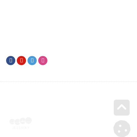
Facebook
Youtube
Twitter
Instagram
Go u
Vyúčtování podpory malého rozsahu - příloha č. 3 | Voucher