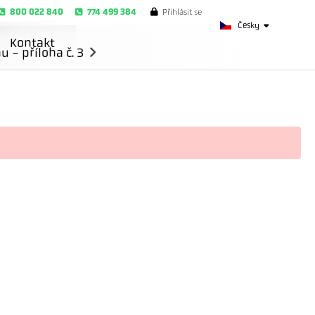
800 022 840
774 499 384
Přihlásit se
Česky
Kontakt
- příloha č. 3