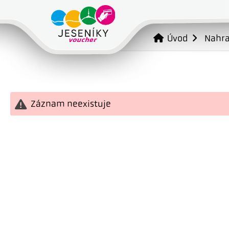
Úvod
Nahr
Záznam neexistuje