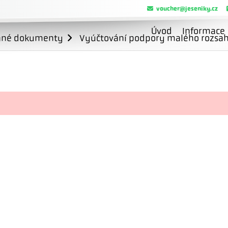
voucher@jeseniky.cz
Úvod
Informace
ané dokumenty
Vyúčtování podpory malého rozsahu 