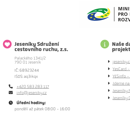
Jeseníky Sdružení
Naše da
cestovního ruchu, z.s.
projek
Palackého 1341/2
jeseniky.c
790 01 Jeseník
YesCard -
IČ: 68923244
YESinfo - 
ISDS: aq3ikqx
Jdeme na 
+420 583 283 117
Jeseníky 
info@jeseniky.cz
Jeseníky 
Úřední hodiny:
pondělí až pátek 08:00 - 16:00