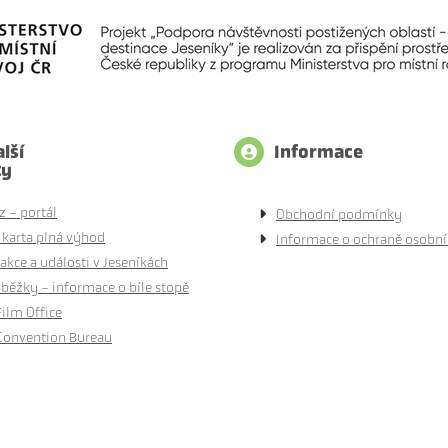
lší
Informace
ty
z - portál
Obchodní podmínky
 karta plná výhod
Informace o ochraně osobní
akce a události v Jeseníkách
běžky - informace o bíle stopě
Film Office
Convention Bureau