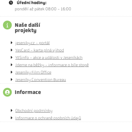
Úřední hodiny:
pondělí až pátek 08:00 - 16:00
Naše další
projekty
jeseniky.cz - portál
YesCard - karta plná výhod
YESinfo - akce a události v Jeseníkách
Jdeme na běžky - informace o bíle stopě
Jeseníky Film Office
Jeseníky Convention Bureau
Informace
Obchodní podmínky
Informace o ochraně osobních údajů