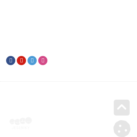
Facebook
Youtube
Twitter
Instagram
Go u
Vyúčtování podpory malého rozsahu - příloha č. 3 | Voucher