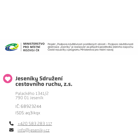
Jeseníky Sdružení
cestovního ruchu, z.s.
Palackého 1341/2
790 01 Jeseník
IČ: 68923244
ISDS: aq3ikqx
+420 583 283 117
info@jeseniky.cz