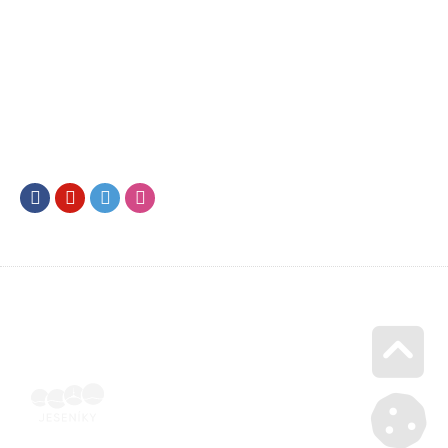
Facebook
Youtube
Twitter
Instagram
Go u
Vyúčtování podpory malého rozsahu - příloha č. 3 | Voucher