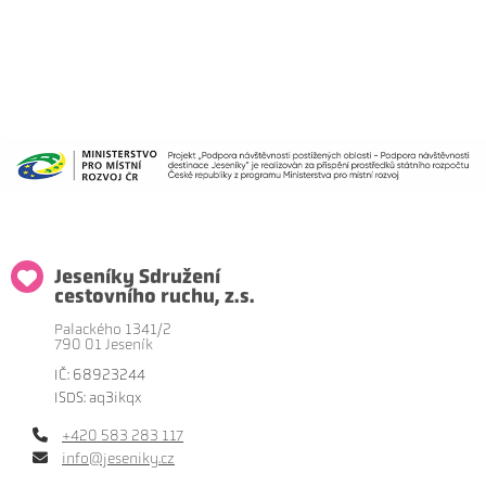
Jeseníky Sdružení
cestovního ruchu, z.s.
Palackého 1341/2
790 01 Jeseník
IČ: 68923244
ISDS: aq3ikqx
+420 583 283 117
info@jeseniky.cz