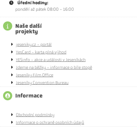
Úřední hodiny:
pondělí až pátek 08:00 - 16:00
Naše další
projekty
jeseniky.cz - portál
YesCard - karta plná výhod
YESinfo - akce a události v Jeseníkách
Jdeme na běžky - informace o bíle stopě
Jeseníky Film Office
Jeseníky Convention Bureau
Informace
Obchodní podmínky
Informace o ochraně osobních údajů