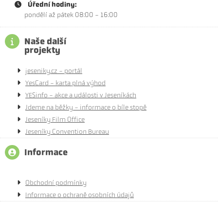
Úřední hodiny:
pondělí až pátek 08:00 - 16:00
Naše další
projekty
jeseniky.cz - portál
YesCard - karta plná výhod
YESinfo - akce a události v Jeseníkách
Jdeme na běžky - informace o bíle stopě
Jeseníky Film Office
Jeseníky Convention Bureau
Informace
Obchodní podmínky
Informace o ochraně osobních údajů