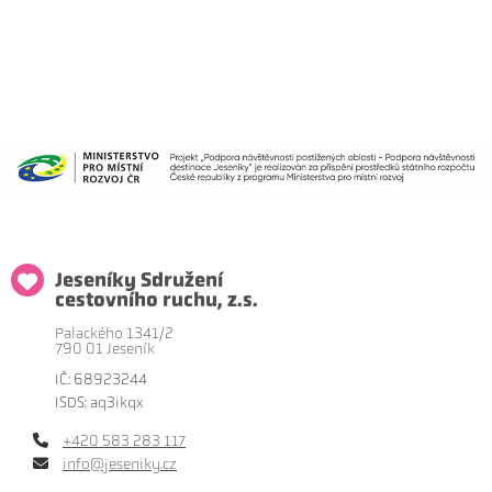
Jeseníky Sdružení
cestovního ruchu, z.s.
Palackého 1341/2
790 01 Jeseník
IČ: 68923244
ISDS: aq3ikqx
+420 583 283 117
info@jeseniky.cz