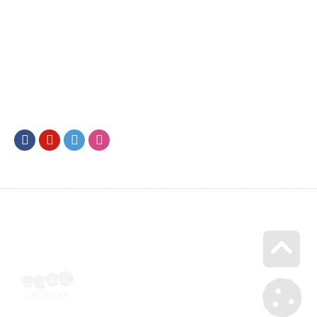
Facebook
Youtube
Twitter
Instagram
Go u
Vyúčtování podpory malého rozsahu - příloha č. 3 | Voucher