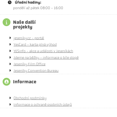
Úřední hodiny:
pondělí až pátek 08:00 - 16:00
Naše další
projekty
jeseniky.cz - portál
YesCard - karta plná výhod
YESinfo - akce a události v Jeseníkách
Jdeme na běžky - informace o bíle stopě
Jeseníky Film Office
Jeseníky Convention Bureau
Informace
Obchodní podmínky
Informace o ochraně osobních údajů