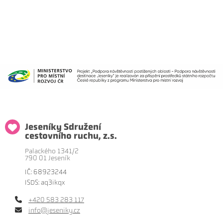
Jeseníky Sdružení
cestovního ruchu, z.s.
Palackého 1341/2
790 01 Jeseník
IČ: 68923244
ISDS: aq3ikqx
+420 583 283 117
info@jeseniky.cz