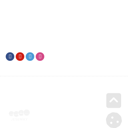
Facebook
Youtube
Twitter
Instagram
Go u
Vyúčtování podpory malého rozsahu - příloha č. 3 | Voucher