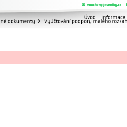
voucher@jeseniky.cz
Úvod
Informace
ané dokumenty
Vyúčtování podpory malého rozsahu 