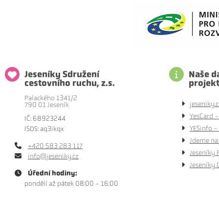
Jeseníky Sdružení
Naše da
cestovního ruchu, z.s.
projek
Palackého 1341/2
jeseniky.c
790 01 Jeseník
YesCard -
IČ: 68923244
YESinfo - 
ISDS: aq3ikqx
Jdeme na 
+420 583 283 117
Jeseníky 
info@jeseniky.cz
Jeseníky 
Úřední hodiny:
pondělí až pátek 08:00 - 16:00