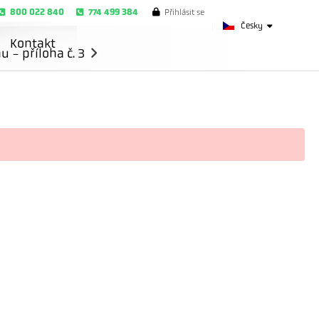
800 022 840
774 499 384
Přihlásit se
Česky
Kontakt
- příloha č. 3