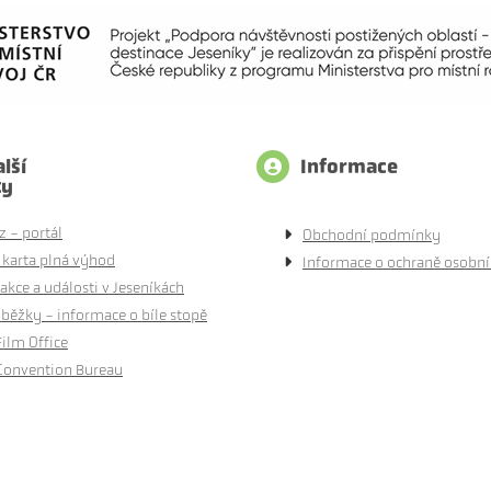
lší
Informace
ty
z - portál
Obchodní podmínky
 karta plná výhod
Informace o ochraně osobní
akce a události v Jeseníkách
běžky - informace o bíle stopě
Film Office
Convention Bureau