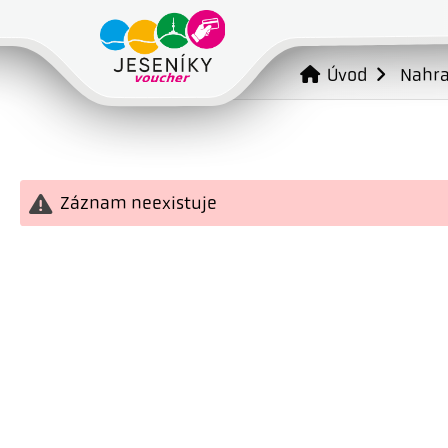
Úvod
Nahr
Záznam neexistuje