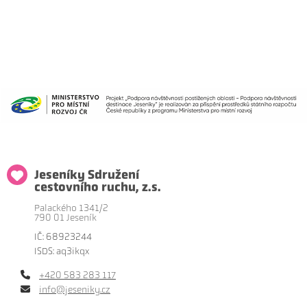
Jeseníky Sdružení
cestovního ruchu, z.s.
Palackého 1341/2
790 01 Jeseník
IČ: 68923244
ISDS: aq3ikqx
+420 583 283 117
info@jeseniky.cz