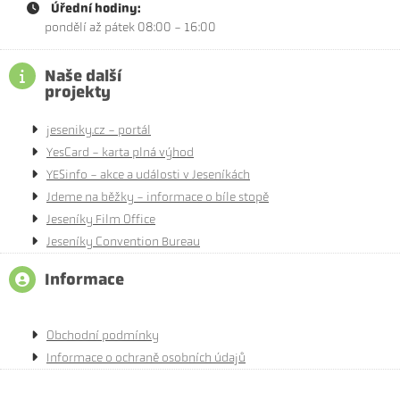
Úřední hodiny:
pondělí až pátek 08:00 - 16:00
Naše další
projekty
jeseniky.cz - portál
YesCard - karta plná výhod
YESinfo - akce a události v Jeseníkách
Jdeme na běžky - informace o bíle stopě
Jeseníky Film Office
Jeseníky Convention Bureau
Informace
Obchodní podmínky
Informace o ochraně osobních údajů