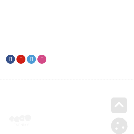
Facebook
Youtube
Twitter
Instagram
Go u
Vyúčtování podpory malého rozsahu - příloha č. 3 | Voucher