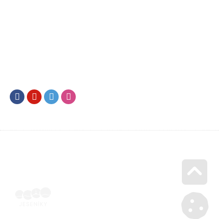
Facebook
Youtube
Twitter
Instagram
Go u
Vyúčtování podpory malého rozsahu - příloha č. 3 | Voucher