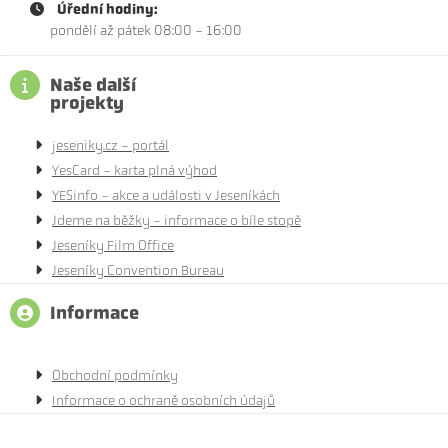
Úřední hodiny:
pondělí až pátek 08:00 - 16:00
Naše další
projekty
jeseniky.cz - portál
YesCard - karta plná výhod
YESinfo - akce a události v Jeseníkách
Jdeme na běžky - informace o bíle stopě
Jeseníky Film Office
Jeseníky Convention Bureau
Informace
Obchodní podmínky
Informace o ochraně osobních údajů