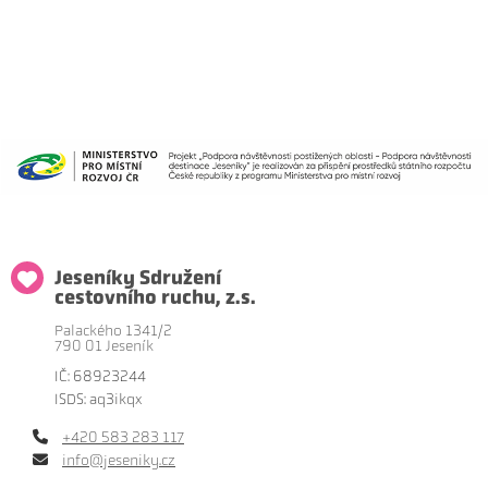
Jeseníky Sdružení
cestovního ruchu, z.s.
Palackého 1341/2
790 01 Jeseník
IČ: 68923244
ISDS: aq3ikqx
+420 583 283 117
info@jeseniky.cz