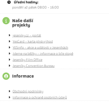
Úřední hodiny:
pondělí až pátek 08:00 - 16:00
Naše další
projekty
jeseniky.cz - portál
YesCard - karta plná výhod
YESinfo - akce a události v Jeseníkách
Jdeme na běžky - informace o bíle stopě
Jeseníky Film Office
Jeseníky Convention Bureau
Informace
Obchodní podmínky
Informace o ochraně osobních údajů