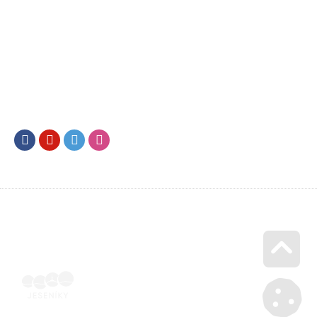
Facebook
Youtube
Twitter
Instagram
Go u
Vyúčtování podpory malého rozsahu - příloha č. 3 | Voucher