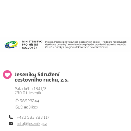
Jeseníky Sdružení
cestovního ruchu, z.s.
Palackého 1341/2
790 01 Jeseník
IČ: 68923244
ISDS: aq3ikqx
+420 583 283 117
info@jeseniky.cz