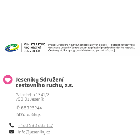
Jeseníky Sdružení
cestovního ruchu, z.s.
Palackého 1341/2
790 01 Jeseník
IČ: 68923244
ISDS: aq3ikqx
+420 583 283 117
info@jeseniky.cz