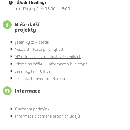
Úřední hodiny:
pondělí až pátek 08:00 - 16:00
Naše další
projekty
jeseniky.cz - portál
YesCard - karta plná výhod
YESinfo - akce a události v Jeseníkách
Jdeme na běžky - informace o bíle stopě
Jeseníky Film Office
Jeseníky Convention Bureau
Informace
Obchodní podmínky
Informace o ochraně osobních údajů