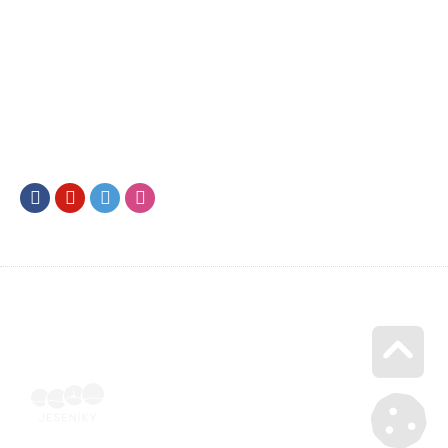
Facebook
Youtube
Twitter
Instagram
Go u
Vyúčtování podpory malého rozsahu - příloha č. 3 | Voucher