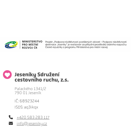
Jeseníky Sdružení
cestovního ruchu, z.s.
Palackého 1341/2
790 01 Jeseník
IČ: 68923244
ISDS: aq3ikqx
+420 583 283 117
info@jeseniky.cz