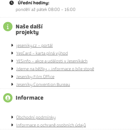
Úřední hodiny:
pondělí až pátek 08:00 - 16:00
Naše další
projekty
jeseniky.cz - portál
YesCard - karta plná výhod
YESinfo - akce a události v Jeseníkách
Jdeme na běžky - informace o bíle stopě
Jeseníky Film Office
Jeseníky Convention Bureau
Informace
Obchodní podmínky
Informace o ochraně osobních údajů