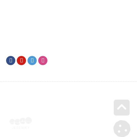
Facebook
Youtube
Twitter
Instagram
Go u
Vyúčtování podpory malého rozsahu - příloha č. 3 | Voucher