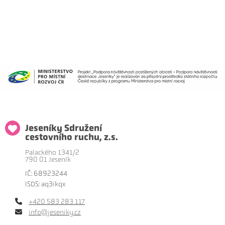
Jeseníky Sdružení
cestovního ruchu, z.s.
Palackého 1341/2
790 01 Jeseník
IČ: 68923244
ISDS: aq3ikqx
+420 583 283 117
info@jeseniky.cz