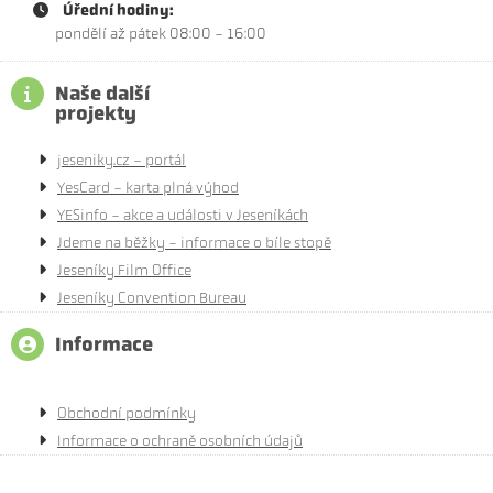
Úřední hodiny:
pondělí až pátek 08:00 - 16:00
Naše další
projekty
jeseniky.cz - portál
YesCard - karta plná výhod
YESinfo - akce a události v Jeseníkách
Jdeme na běžky - informace o bíle stopě
Jeseníky Film Office
Jeseníky Convention Bureau
Informace
Obchodní podmínky
Informace o ochraně osobních údajů