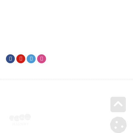
Facebook
Youtube
Twitter
Instagram
Go u
Vyúčtování podpory malého rozsahu - příloha č. 3 | Voucher