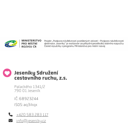
Jeseníky Sdružení
cestovního ruchu, z.s.
Palackého 1341/2
790 01 Jeseník
IČ: 68923244
ISDS: aq3ikqx
+420 583 283 117
info@jeseniky.cz