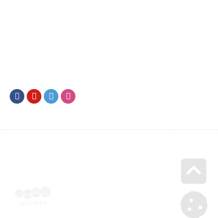
Facebook
Youtube
Twitter
Instagram
Go u
Vyúčtování podpory malého rozsahu - příloha č. 3 | Voucher