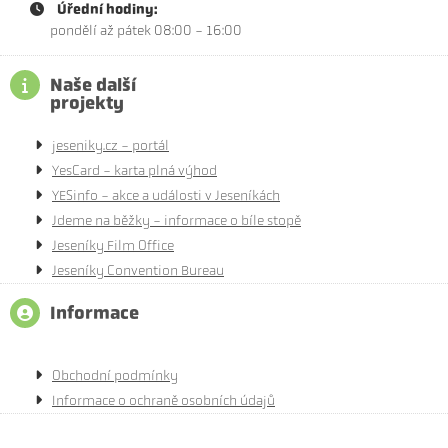
Úřední hodiny:
pondělí až pátek 08:00 - 16:00
Naše další
projekty
jeseniky.cz - portál
YesCard - karta plná výhod
YESinfo - akce a události v Jeseníkách
Jdeme na běžky - informace o bíle stopě
Jeseníky Film Office
Jeseníky Convention Bureau
Informace
Obchodní podmínky
Informace o ochraně osobních údajů