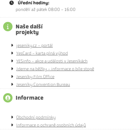
Úřední hodiny:
pondělí až pátek 08:00 - 16:00
Naše další
projekty
jeseniky.cz - portál
YesCard - karta plná výhod
YESinfo - akce a události v Jeseníkách
Jdeme na běžky - informace o bíle stopě
Jeseníky Film Office
Jeseníky Convention Bureau
Informace
Obchodní podmínky
Informace o ochraně osobních údajů