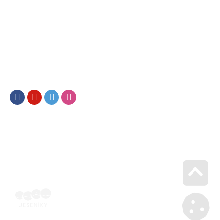
Facebook
Youtube
Twitter
Instagram
Go u
Vyúčtování podpory malého rozsahu - příloha č. 3 | Voucher