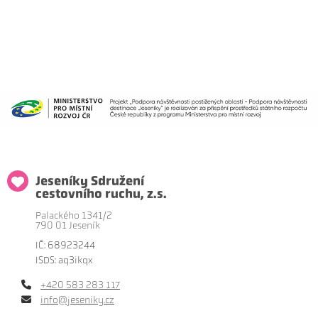
Jeseníky Sdružení
cestovního ruchu, z.s.
Palackého 1341/2
790 01 Jeseník
IČ: 68923244
ISDS: aq3ikqx
+420 583 283 117
info@jeseniky.cz